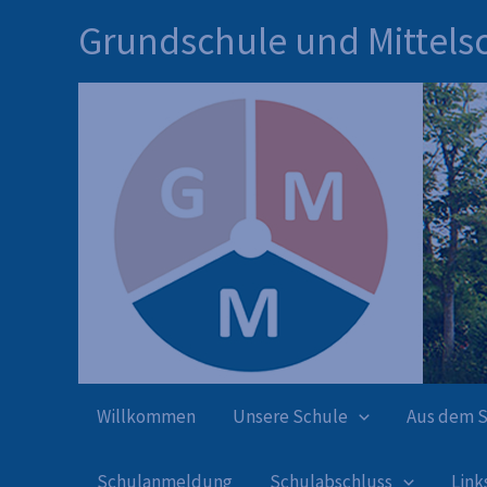
Inhalt
Zum
Grundschule und Mittels
springen
Inhalt
springen
Willkommen
Unsere Schule
Aus dem 
Schulanmeldung
Schulabschluss
Link