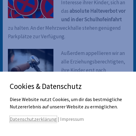
Interesse ihrer Kinder, sich an
das
absolute Halteverbot vor
und in der Schulhofeinfahrt
zu halten. An der Mehrzweckhalle stehen genügend
Parkplätze zur Verfügung.
Außerdem appellieren wir an
alle Erziehungsberechtigten,
ihre Kinder erst nach
Ablegung der Fahrradprüfung
Cookies & Datenschutz
in der 4. Klasse mit dem Fahrrad zur Schule kommen zu
lassen, da so unter Umständen Schulwegunfälle
Diese Website nutzt Cookies, um dir das bestmögliche
vermieden werden können.
Nutzererlebnis auf unserer Website zu ermöglichen.
Datenschutzerklärung
|
Impressum
In diesem Zusammenhang weisen wir darauf hin, dass
die Schüler nur mit verkehrssicheren Fahrrädern