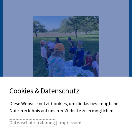
Cookies & Datenschutz
Diese Website nutzt Cookies, um dir das bestmögliche
Nutzererlebnis auf unserer Website zu ermöglichen.
Klasse 1a, Ausflug zur Streuobstwiese des Bund
Datenschutzerklärung
|
Impressum
Naturschutz, Kräuterkunde: „Welche Pflanzen kann