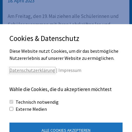
18. April 2023
Am Freitag, den 19. Mai ziehen alle Schülerinnen und
Schüler zusammen mit ihren Lehrkräften los und
kümmern sich um Liegengelassenes in Merching und
Cookies & Datenschutz
Umgebung in Form einer organisierten Aufräumaktion.
Diese Website nutzt Cookies, um dir das bestmögliche
Wir freuen uns, als Schulfamilie einen Beitrag zum
Nutzererlebnis auf unserer Website zu ermöglichen.
Umweltschutz rund um unser Schulhaus zu leisten.
Datenschutzerklärung
|
Impressum
←
Vorheriger Beitrag
Nächster Beitrag
→
Wähle die Cookies, die du akzeptieren möchtest
Technisch notwendig
Externe Medien
Kontakt
ALLE COOKIES AKZEPTIEREN
Impressum