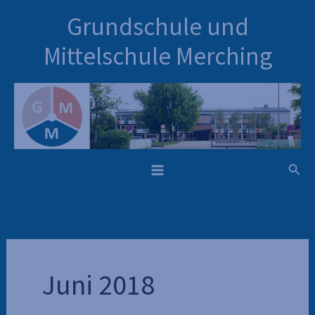
Inhalt
Zum
Grundschule und
springen
Inhalt
springen
Mittelschule Merching
Such
Juni 2018