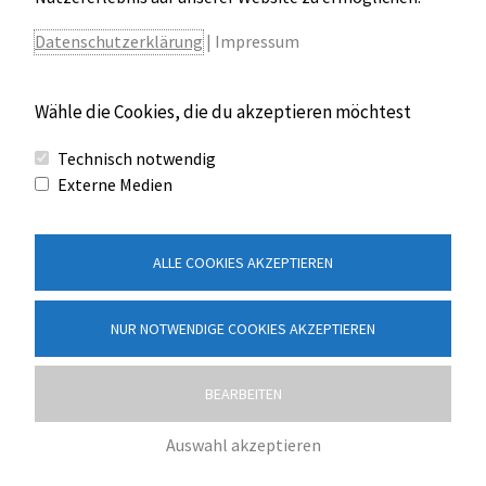
Datenschutzerklärung
|
Impressum
Wähle die Cookies, die du akzeptieren möchtest
Technisch notwendig
←
Vorheriger Beitrag
Nächster Beitrag
→
Externe Medien
ALLE COOKIES AKZEPTIEREN
Kontakt
Impressum
NUR NOTWENDIGE COOKIES AKZEPTIEREN
Datenschutzerklärung
Archiv
BEARBEITEN
© 2026 Grundschule und Mittelschule Merching | Kirchstraße
Auswahl akzeptieren
15 | 86504 Merching