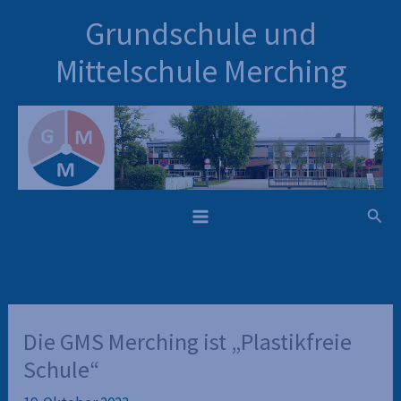
Inhalt
Zum
Grundschule und
springen
Inhalt
springen
Mittelschule Merching
Such
Die GMS Merching ist „Plastikfreie
Schule“