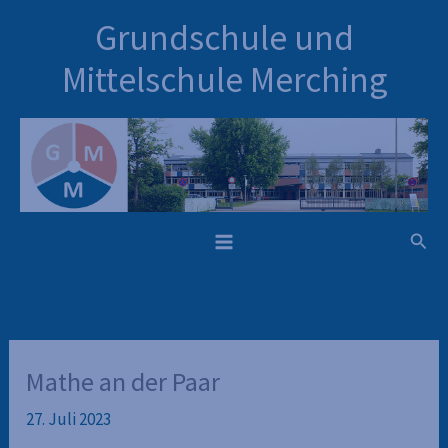
Inhalt
Zum
Grundschule und
springen
Inhalt
springen
Mittelschule Merching
Such
Mathe an der Paar
27. Juli 2023