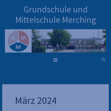
Inhalt
Zum
Grundschule und
springen
Inhalt
springen
Mittelschule Merching
Such
März 2024