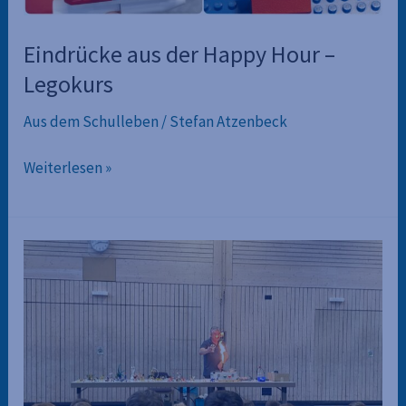
Eindrücke aus der Happy Hour –
Legokurs
Aus dem Schulleben
/
Stefan Atzenbeck
Eindrücke
Weiterlesen »
aus
der
Happy
Hour
–
Legokurs