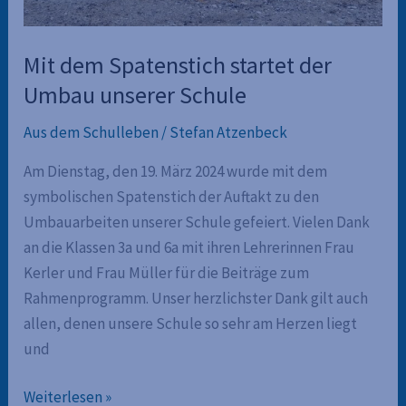
Mit dem Spatenstich startet der
Umbau unserer Schule
Aus dem Schulleben
/
Stefan Atzenbeck
Am Dienstag, den 19. März 2024 wurde mit dem
symbolischen Spatenstich der Auftakt zu den
Umbauarbeiten unserer Schule gefeiert. Vielen Dank
an die Klassen 3a und 6a mit ihren Lehrerinnen Frau
Kerler und Frau Müller für die Beiträge zum
Rahmenprogramm. Unser herzlichster Dank gilt auch
allen, denen unsere Schule so sehr am Herzen liegt
und
Mit
Weiterlesen »