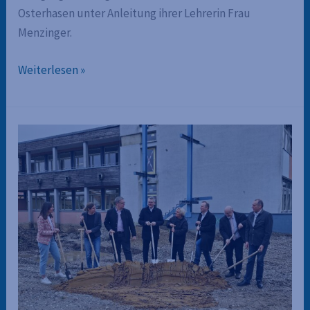
Osterhasen unter Anleitung ihrer Lehrerin Frau
Menzinger.
Aus
Weiterlesen »
dem
WG
Unterricht