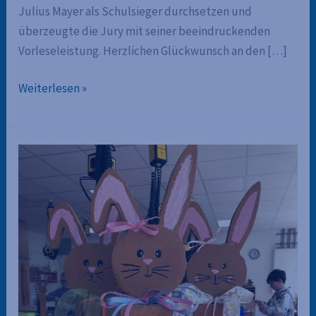
Julius Mayer als Schulsieger durchsetzen und
überzeugte die Jury mit seiner beeindruckenden
Vorleseleistung. Herzlichen Glückwunsch an den […]
Julius
Weiterlesen »
gewinnt
den
Schulentscheid
des
Vorlesewettbewerbs
der
4.
Klassen