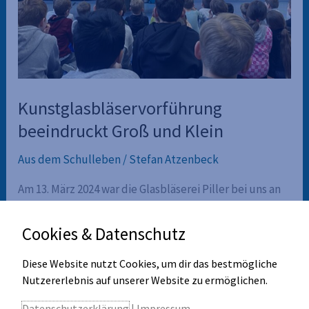
Kunstglasbläservorführung
beeindruckt Groß und Klein
Aus dem Schulleben
/
Stefan Atzenbeck
Am 13. März 2024 war die Glasbläserei Piller bei uns an
der GMS Merching zu Gast. Die Brüder Jürgen und
Karl-Heinz Piller des oberfränkischen Familienbetriebs
Cookies & Datenschutz
zeigten den Kindern, wie noch heute verschiedene
Diese Website nutzt Cookies, um dir das bestmögliche
Gegenstände aus dem Rohmaterial Glas in
Nutzererlebnis auf unserer Website zu ermöglichen.
mundgeblasener Handarbeit hergestellt werden. In
der 45-minütigen Vorstellung bekamen die Kinder
Datenschutzerklärung
|
Impressum