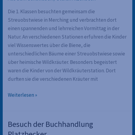
Die 1. Klassen besuchten gemeinsam die
Streuobstwiese in Merching und verbrachten dort
einen spannenden und lehrreichen Vormittag in der
Natur. An verschiedenen Stationen erfuhren die Kinder
viel Wissenswertes über die Biene, die
unterschiedlichen Bäume einer Streuobstwiese sowie
über heimische Wildkräuter. Besonders begeistert
waren die Kinder von der Wildkräuterstation. Dort
durften sie die verschiedenen Kräuter mit
Besuch
Weiterlesen »
bei
der
Streuobstwiese
Besuch der Buchhandlung
Platzbecker