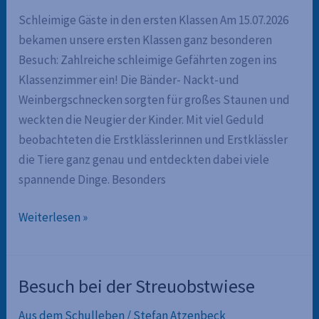
Schleimige Gäste in den ersten Klassen Am 15.07.2026
bekamen unsere ersten Klassen ganz besonderen
Besuch: Zahlreiche schleimige Gefährten zogen ins
Klassenzimmer ein! Die Bänder- Nackt-und
Weinbergschnecken sorgten für großes Staunen und
weckten die Neugier der Kinder. Mit viel Geduld
beobachteten die Erstklässlerinnen und Erstklässler
die Tiere ganz genau und entdeckten dabei viele
spannende Dinge. Besonders
Schleimige
Weiterlesen »
Gäste
in
den
Besuch bei der Streuobstwiese
ersten
Aus dem Schulleben
/
Stefan Atzenbeck
Klassen