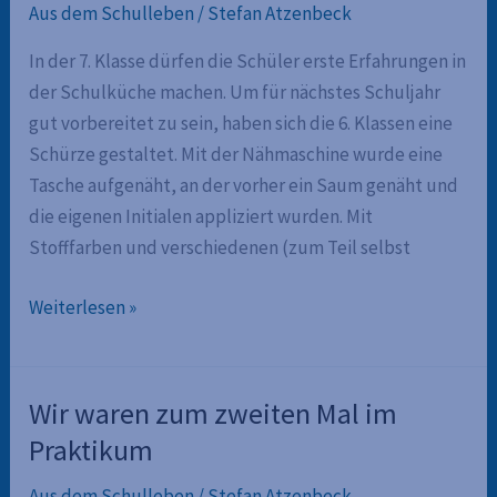
Aus dem Schulleben
/
Stefan Atzenbeck
In der 7. Klasse dürfen die Schüler erste Erfahrungen in
der Schulküche machen. Um für nächstes Schuljahr
gut vorbereitet zu sein, haben sich die 6. Klassen eine
Schürze gestaltet. Mit der Nähmaschine wurde eine
Tasche aufgenäht, an der vorher ein Saum genäht und
die eigenen Initialen appliziert wurden. Mit
Stofffarben und verschiedenen (zum Teil selbst
Die
Weiterlesen »
6.
Klassen
in
Wir waren zum zweiten Mal im
der
Praktikum
Schulküche
Aus dem Schulleben
/
Stefan Atzenbeck