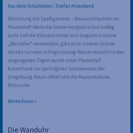
Aus dem Schulleben
/
Stefan Atzenbeck
Abkühlung mit Spaßgarantie – Wasserschlachten im
Pausenhof! Wenn die Sonne morgens schon kräftig
lacht und die Klassenzimmer sich langsam in kleine
„Backöfen“ verwandeln, gibt es an unserer Schule
derzeit nur eine richtige Lösung: Wasser marsch! In den
vergangenen Tagen wurde unser Pausenhof
kurzerhand zur spritzigsten Sommeroase der
Umgebung. Kaum öffnet sich die Pausenhoftüre,
flitzen die
Abkühlung
Weiterlesen »
mit
Spaßgarantie
Die Wanduhr