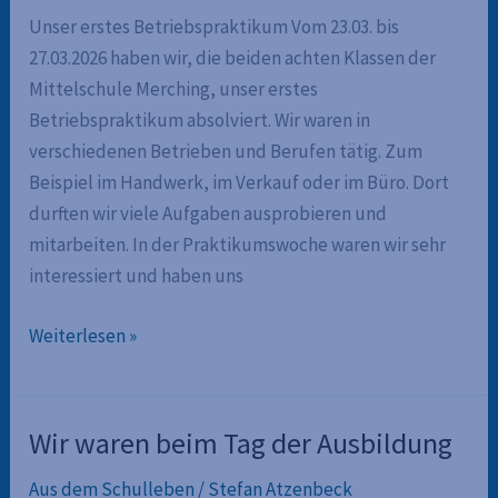
Praktikum
Unser erstes Betriebspraktikum Vom 23.03. bis
27.03.2026 haben wir, die beiden achten Klassen der
Mittelschule Merching, unser erstes
Betriebspraktikum absolviert. Wir waren in
verschiedenen Betrieben und Berufen tätig. Zum
Beispiel im Handwerk, im Verkauf oder im Büro. Dort
durften wir viele Aufgaben ausprobieren und
mitarbeiten. In der Praktikumswoche waren wir sehr
interessiert und haben uns
Unser
Weiterlesen »
erstes
Betriebspraktikum
Wir waren beim Tag der Ausbildung
Aus dem Schulleben
/
Stefan Atzenbeck