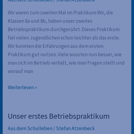
Wir waren zum zweiten Mal im Praktikum Wir, die
Klassen 8a und 8b, haben unser zweites
Betriebspraktikum durchgerührt. Dieses Praktikum
fiel vielen Jugendlichen schon leichter als das erste.
Wir konnten die Erfahrungen aus dem ersten
Praktikum gut nutzen. Viele wussten nun besser, wie
man sich im Betrieb verhält, wie man Fragen stellt und
worauf man
Wir
Weiterlesen »
waren
zum
zweiten
Unser erstes Betriebspraktikum
Mal
Aus dem Schulleben
/
Stefan Atzenbeck
im