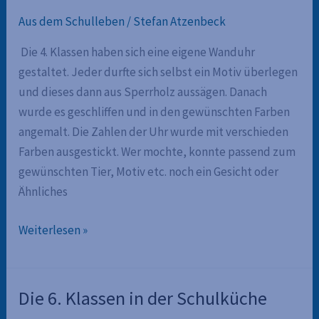
Aus dem Schulleben
/
Stefan Atzenbeck
Die 4. Klassen haben sich eine eigene Wanduhr
gestaltet. Jeder durfte sich selbst ein Motiv überlegen
und dieses dann aus Sperrholz aussägen. Danach
wurde es geschliffen und in den gewünschten Farben
angemalt. Die Zahlen der Uhr wurde mit verschieden
Farben ausgestickt. Wer mochte, konnte passend zum
gewünschten Tier, Motiv etc. noch ein Gesicht oder
Ähnliches
Die
Weiterlesen »
Wanduhr
Die 6. Klassen in der Schulküche