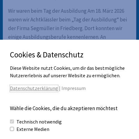
Wir waren beim Tag der Ausbildung Am 18. März 2026
waren wir Achtklässler beim „Tag der Ausbildung“ bei
der Firma Segmüller in Friedberg. Dort konnten wir
einige Ausbildungsberufe kennenlernen. An
verschiedenen Stationen durften wir selbst Dinge
Cookies & Datenschutz
ausprobieren. Zum Beispiel haben wir einen
Bilderrahmen gebaut oder sind mit einem Hubwagen
Diese Website nutzt Cookies, um dir das bestmögliche
gefahren. Das hat Spaß gemacht und
Nutzererlebnis auf unserer Website zu ermöglichen.
Wir
Weiterlesen »
Datenschutzerklärung
|
Impressum
waren
beim
Wähle die Cookies, die du akzeptieren möchtest
Tag
1
2
…
13
Weiter
→
Technisch notwendig
der
Externe Medien
Ausbildung