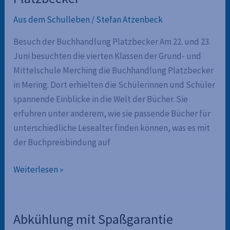
Aus dem Schulleben
/
Stefan Atzenbeck
Besuch der Buchhandlung Platzbecker Am 22. und 23.
Juni besuchten die vierten Klassen der Grund- und
Mittelschule Merching die Buchhandlung Platzbecker
in Mering. Dort erhielten die Schülerinnen und Schüler
spannende Einblicke in die Welt der Bücher. Sie
erfuhren unter anderem, wie sie passende Bücher für
unterschiedliche Lesealter finden können, was es mit
der Buchpreisbindung auf
Besuch
Weiterlesen »
der
Buchhandlung
Platzbecker
Abkühlung mit Spaßgarantie