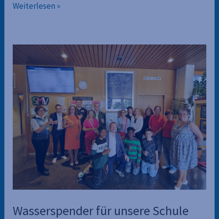
Die
Weiterlesen »
6.
Klassen
besuchen
das
Fugger
und
Welser
Erlebnismuseum
Wasserspender für unsere Schule