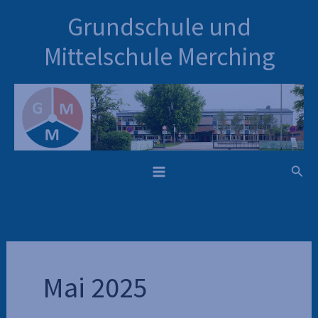
Inhalt
Zum
Grundschule und
springen
Inhalt
springen
Mittelschule Merching
Such
Mai 2025