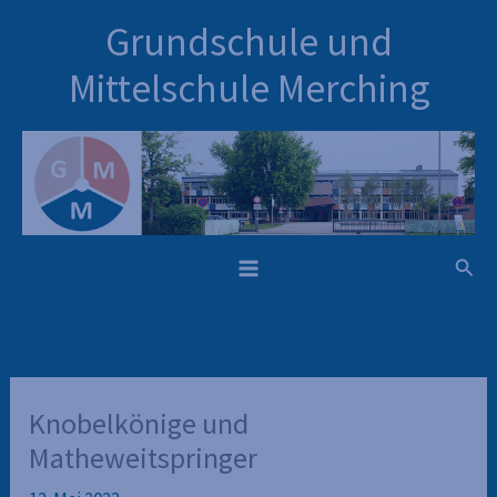
Inhalt
Zum
Grundschule und
springen
Inhalt
springen
Mittelschule Merching
Such
Knobelkönige und
Matheweitspringer