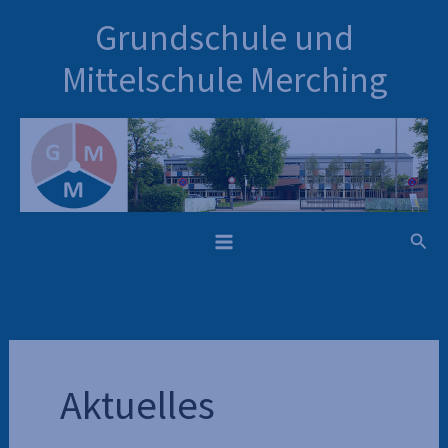
Inhalt
Zum
Grundschule und
springen
Inhalt
springen
Mittelschule Merching
Such
Aktuelles