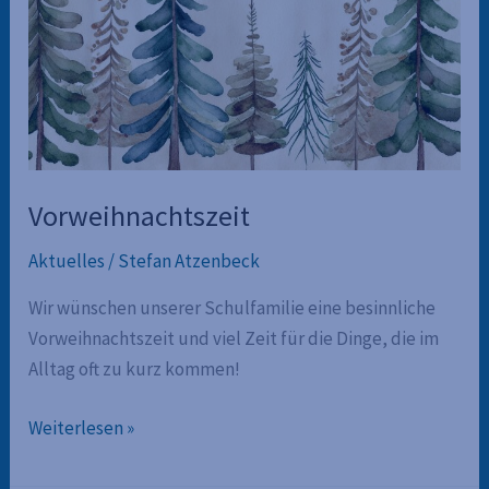
Vorweihnachtszeit
Aktuelles
/
Stefan Atzenbeck
Wir wünschen unserer Schulfamilie eine besinnliche
Vorweihnachtszeit und viel Zeit für die Dinge, die im
Alltag oft zu kurz kommen!
Vorweihnachtszeit
Weiterlesen »