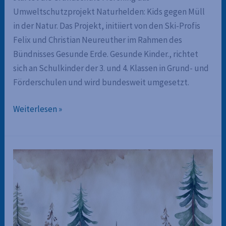
Umweltschutzprojekt Naturhelden: Kids gegen Müll
in der Natur. Das Projekt, initiiert von den Ski-Profis
Felix und Christian Neureuther im Rahmen des
Bündnisses Gesunde Erde. Gesunde Kinder., richtet
sich an Schulkinder der 3. und 4. Klassen in Grund- und
Förderschulen und wird bundesweit umgesetzt.
Das
Weiterlesen »
sind
die
Naturhelden
der
Grundschule
in
Merching