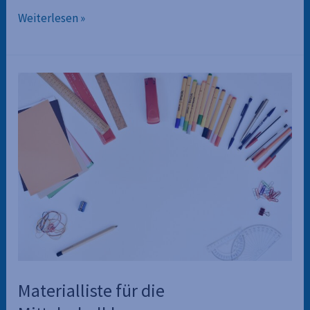
Schuljahr
Weiterlesen »
2024/25
Materialliste für die