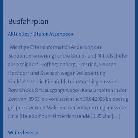
Busfahrplan
Aktuelles
/
Stefan Atzenbeck
Wichtige Elterninformation Änderung der
Schülerbeförderung für die Grund- und Mittelschüler
aus Steindorf, Hofhegnenberg, Eresried, Hausen,
Hochdorf und Steinach wegen Vollsperrung
Kirchfeldstr. Die Kirchfeldstr. in Merching muss im
Bereich des Ortsausgangs wegen Kanalarbeiten in der
Zeit vom 09.03. bis voraussichtlich 30.04.2026 beidseitig
gesperrt werden. Während der Vollsperrung muss die
Linie Steindorf zum Unterrichtsende 12.45 Uhr […]
Busfahrplan
Weiterlesen »