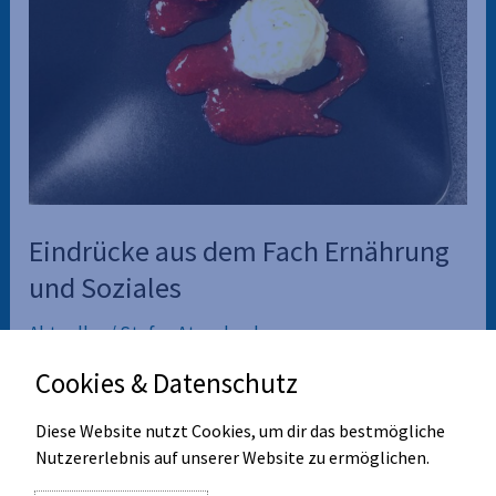
Eindrücke aus dem Fach Ernährung
und Soziales
Aktuelles
/
Stefan Atzenbeck
Cookies & Datenschutz
Die Schülerinnen und Schüler der 8. Klasse kreierten
zusammen mit ihrer Lehrerin Frau Menzinger ein
Diese Website nutzt Cookies, um dir das bestmögliche
sommerliches Menü.
Nutzererlebnis auf unserer Website zu ermöglichen.